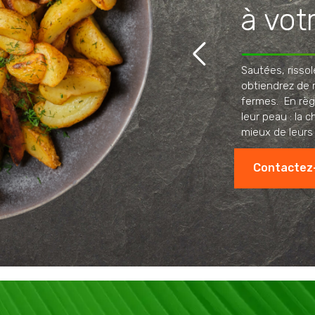
à vot
Sautées, rissol
obtiendrez de m
fermes. En règ
leur peau : la 
mieux de leurs
Contactez