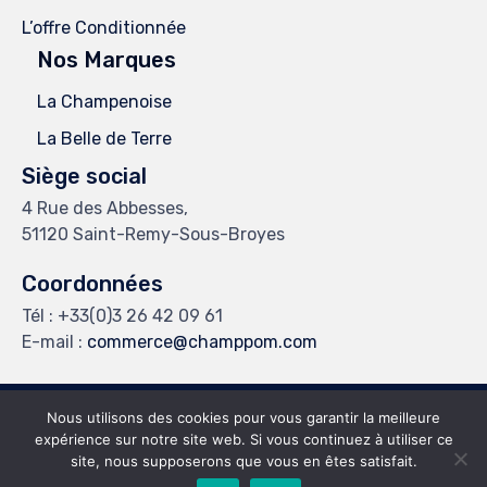
L’offre Conditionnée
Nos Marques
La Champenoise
La Belle de Terre
Siège social
4 Rue des Abbesses,
51120 Saint-Remy-Sous-Broyes
Coordonnées
Tél :
+33(0)3 26 42 09 61
E-mail :
commerce@champpom.com
Nous utilisons des cookies pour vous garantir la meilleure
© 2023
Champ'pom
par
Apollo COM
∙
Mentions Légales
∙
expérience sur notre site web. Si vous continuez à utiliser ce
Confidentialité
∙
Sitemap
site, nous supposerons que vous en êtes satisfait.