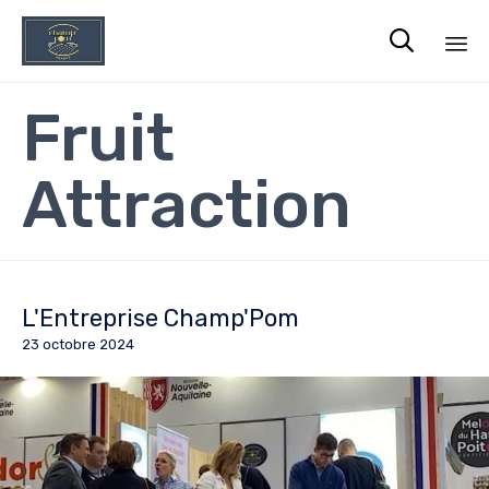

Sk
Fruit
to
co
Attraction
L'Entreprise Champ'Pom
23 octobre 2024