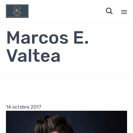

Sk
Marcos E.
to
co
Valtea
14 octobre 2017